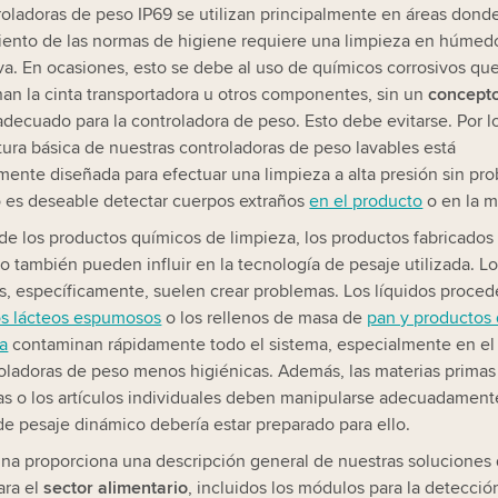
roladoras de peso IP69 se utilizan principalmente en áreas donde
ento de las normas de higiene requiere una limpieza en húmed
va. En ocasiones, esto se debe al uso de químicos corrosivos qu
an la cinta transportadora u otros componentes, sin un
concept
decuado para la controladora de peso. Esto debe evitarse. Por lo
ctura básica de nuestras controladoras de peso lavables está
mente diseñada para efectuar una limpieza a alta presión sin pr
es deseable detectar cuerpos extraños
en el producto
o en la m
e los productos químicos de limpieza, los productos fabricados
o también pueden influir en la tecnología de pesaje utilizada. L
s, específicamente, suelen crear problemas. Los líquidos proce
s lácteos espumosos
o los rellenos de masa de
pan y productos
a
contaminan rápidamente todo el sistema, especialmente en el
roladoras de peso menos higiénicas. Además, las materias primas
s o los artículos individuales deben manipularse adecuadament
de pesaje dinámico debería estar preparado para ello.
ina proporciona una descripción general de nuestras soluciones
ara el
sector alimentario
, incluidos los módulos para la detecció