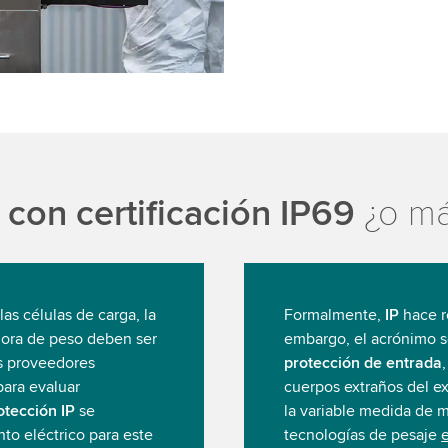
con certificación IP69
¿o má
las células de carga, la
Formalmente,
IP
hace r
dora de peso deben ser
embargo, el acrónimo se
os proveedores
protección de entrada
para evaluar
cuerpos extraños del ex
otección IP
se
la variable medida de m
to eléctrico para este
tecnologías de pesaje