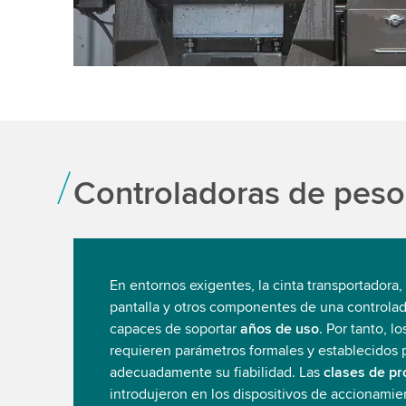
Controladoras de peso 
En entornos exigentes, la cinta transportadora, 
pantalla y otros componentes de una controla
capaces de soportar
años de uso
. Por tanto, l
requieren parámetros formales y establecidos 
adecuadamente su fiabilidad. Las
clases de pr
introdujeron en los dispositivos de accionamien