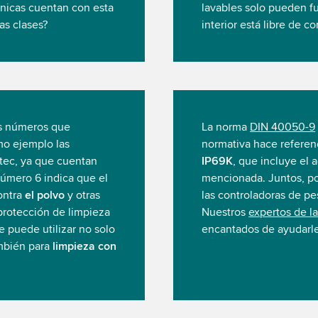
énicas cuentan con esta
lavables solo pueden fu
as clases?
interior está libre de 
os números que
La norma
DIN 40050-9
o ejemplo las
normativa hace referenc
tec, ya que cuentan
IP69K
, que incluye el 
número 6 indica que el
mencionada. Juntos, po
ontra
el polvo
y otras
las controladoras de pe
protección de limpieza
Nuestros
expertos de la
e puede utilizar no solo
encantados de ayudarle
ambién para
limpieza con