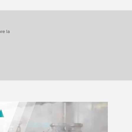
re la
 to load the YouTube Video service!
vice to embed video content that may collect
 Please review the details and accept the service