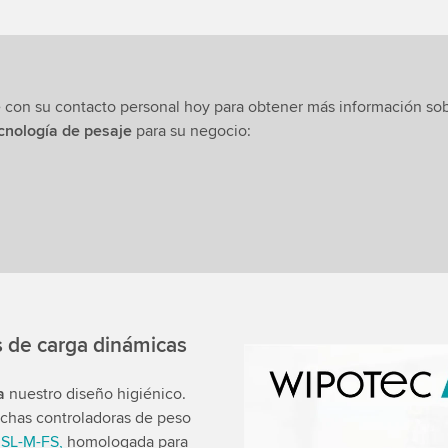
 con su contacto personal hoy para obtener más información sob
cnología de pesaje
para su negocio:
s de carga dinámicas
We need your consent
a
nuestro diseño higiénico.
uchas controladoras de peso
We use a third party ser
e
SL-M-FS,
homologada para
data about your activity.