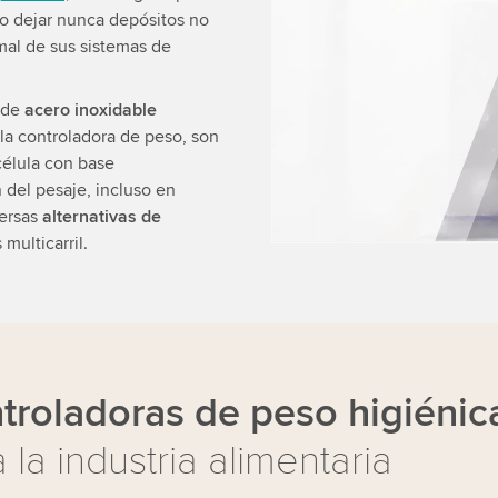
no dejar nunca depósitos no
to watch this video.
al de sus sistemas de
Accept
More 
s de
acero inoxidable
 la controladora de peso, son
célula con base
 del pesaje, incluso en
versas
alternativas de
multicarril.
troladoras de peso higiénic
 la industria alimentaria