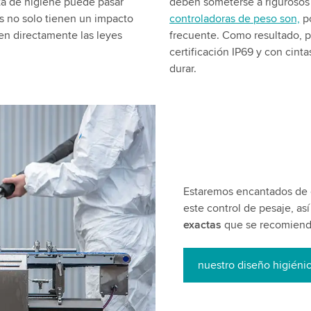
lta de higiene puede pasar
deben someterse a rigurosos 
es no solo tienen un impacto
controladoras de peso son,
po
en directamente las leyes
frecuente. Como resultado, 
certificación IP69 y con cint
durar.
Estaremos encantados de o
este control de pesaje, as
exactas
que se recomienda
nuestro diseño higiéni