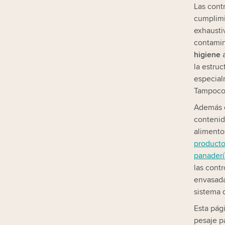
Las cont
cumplimi
exhausti
contamin
higiene
a
la estru
especial
Tampoco 
Además d
contenid
alimento
producto
panaderí
las cont
envasada
sistema 
Esta pág
pesaje p