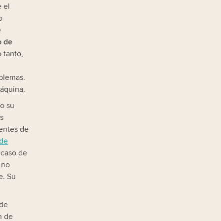
 el
o
e
o de
 tanto,
oblemas.
áquina.
 o su
os
dentes de
 de
 caso de
 no
e. Su
 de
n de