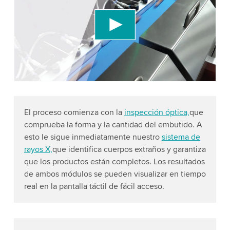
We use a third party service to embed video
content that may collect data about your activity.
Please review the details and accept the service
to watch this video.
Accept
More information
El proceso comienza con la
inspección óptica,
que
comprueba la forma y la cantidad del embutido. A
esto le sigue inmediatamente nuestro
sistema de
rayos X,
que identifica cuerpos extraños y garantiza
que los productos están completos. Los resultados
de ambos módulos se pueden visualizar en tiempo
real en la pantalla táctil de fácil acceso.