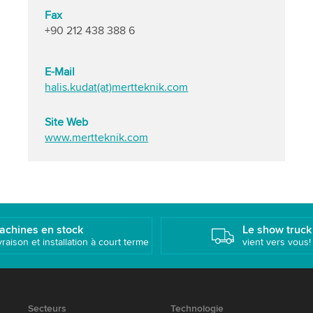
Fax
+90 212 438 388 6
E-Mail
halis.kudat(at)mertteknik.com
Site Web
www.mertteknik.com
achines en stock
Le show truck
vraison et installation à court terme
vient vers vous!
Secteurs
Technologie