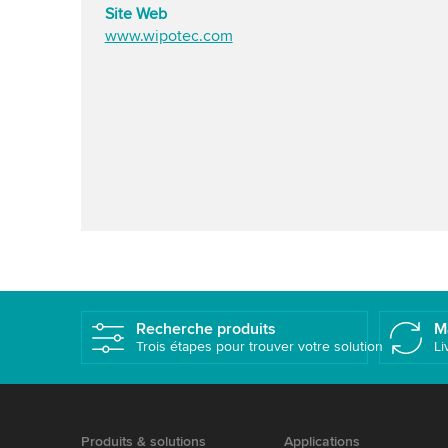
Site Web
www.wipotec.com
Recherche produits
M
Trois étapes pour trouver votre solution
Li
Produits & solutions
Applications