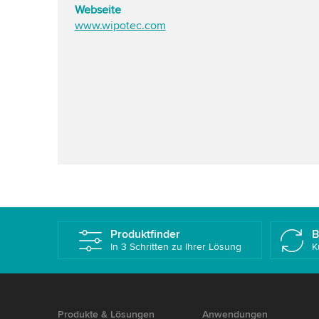
Webseite
www.wipotec.com
Produktfinder
B
In 3 Schritten zu Ihrer Lösung
K
Produkte & Lösungen
Anwendungen