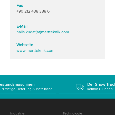
Fax
+90 212 438 388 6
E-Mail
halis.kudat(at)mertteknik.com
Webseite
www.mertteknik.com
estandsmaschinen
Der Show Truc
urzfristige Lieferung & Installation
kommt zu Ihnen!
Industrien
Technologie