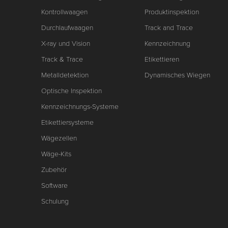
Kontrollwaagen
Produktinspektion
Durchlaufwaagen
Track and Trace
X-ray und Vision
Kennzeichnung
Track & Trace
Etikettieren
Metalldetektion
Dynamisches Wiegen
Optische Inspektion
Kennzeichnungs-Systeme
Etikettiersysteme
Wägezellen
Wäge-Kits
Zubehör
Software
Schulung