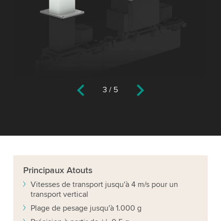
3
/
5
Principaux
Atouts
Vitesses de transport jusqu'à 4 m/s pour un
transport vertical
Plage de pesage jusqu'à 1.000 g