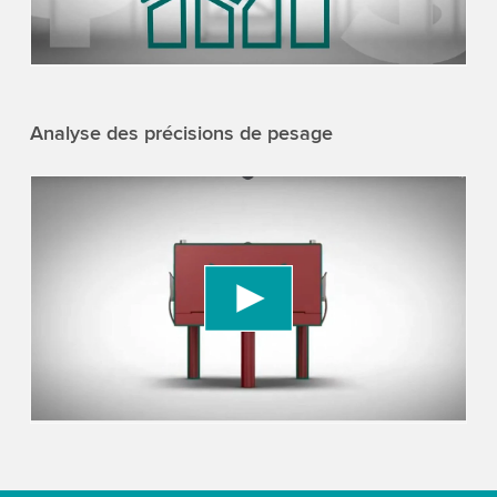
Accept
More information
Analyse des précisions de pesage
We need your consent to load the YouTube
Video service!
We use a third party service to embed video
content that may collect data about your activity.
Please review the details and accept the service
to watch this video.
Accept
More information