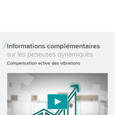
Informations complémentaires
sur les peseuses dynamiques
Compensation active des vibrations
We need your consent to load the YouTube
Video service!
We use a third party service to embed video
content that may collect data about your activity.
Please review the details and accept the service
to watch this video.