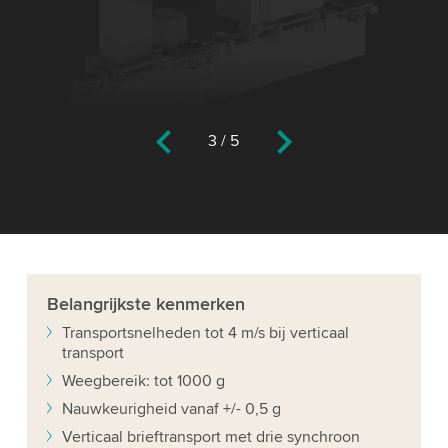
3
/
5
Belangrijkste
kenmerken
Transportsnelheden tot 4 m/s bij verticaal
transport
Weegbereik: tot 1000 g
Nauwkeurigheid vanaf +/- 0,5 g
Verticaal brieftransport met drie synchroon