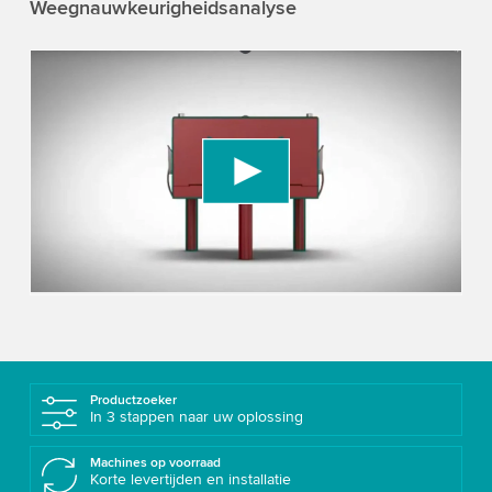
Weegnauwkeurigheidsanalyse
We need your consent to load the YouTube
Video service!
We use a third party service to embed video
content that may collect data about your activity.
Please review the details and accept the service
to watch this video.
Accept
More information
Productzoeker
In 3 stappen naar uw oplossing
Machines op voorraad
Korte levertijden en installatie