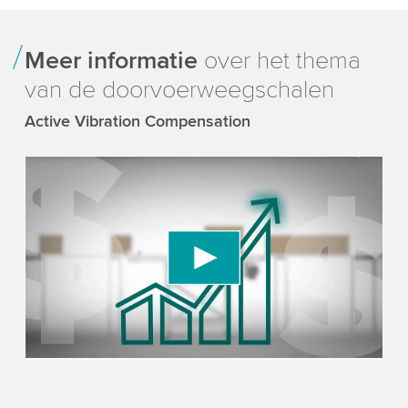
Meer informatie
over het thema
van de doorvoerweegschalen
Active Vibration Compensation
We need your consent to load the YouTube
Video service!
We use a third party service to embed video
content that may collect data about your activity.
Please review the details and accept the service
to watch this video.
Accept
More information