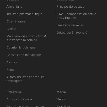
Alimentaire
Principe de pesage
Industrie pharmaceutique
CAV – compensation active
des vibrations
Cosmétiques
Flexibility Unlimited
Chimie
Détecteur à rayons X
Matériaux de construction &
substances minérales
Courrier & logistique
Construction mécanique
Aérosol
Pneu
Autres industries / produits
techniques
Entreprise
Media
A propos de nous
News
Tout d'une seule et unique
Blog (EN)