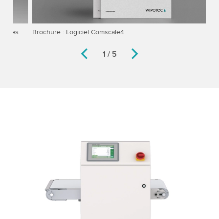
Brochure : Logiciel Comscale4
Un
po
1 / 5