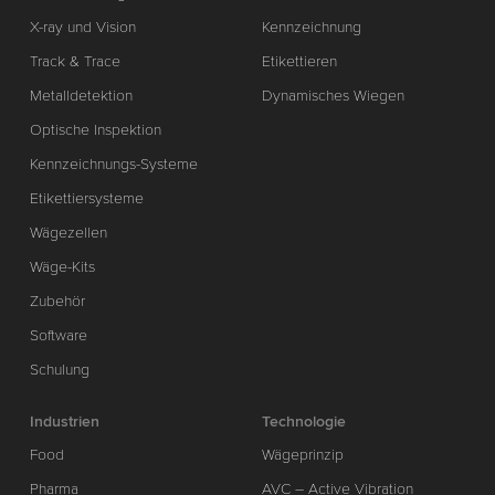
X-ray und Vision
Kennzeichnung
Track & Trace
Etikettieren
Metalldetektion
Dynamisches Wiegen
Optische Inspektion
Kennzeichnungs-Systeme
Etikettiersysteme
Wägezellen
Wäge-Kits
Zubehör
Software
Schulung
Industrien
Technologie
Food
Wägeprinzip
Pharma
AVC – Active Vibration