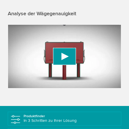
Analyse der Wägegenauigkeit
We need your consent to load the YouTube
Video service!
We use a third party service to embed video
content that may collect data about your activity.
Please review the details and accept the service
to watch this video.
Accept
More information
Produktfinder
In 3 Schritten zu Ihrer Lösung