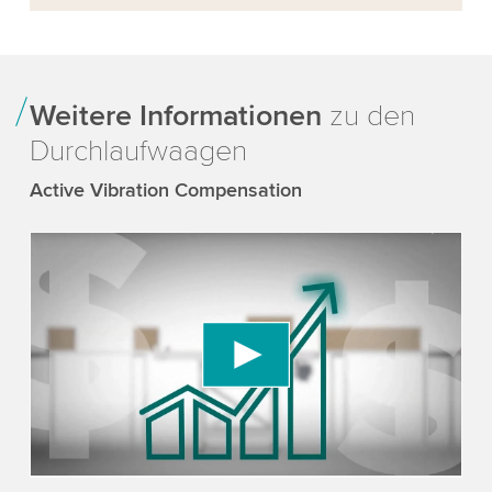
Weitere Informationen
zu den
Durchlaufwaagen
Active Vibration Compensation
We need your consent to load the YouTube
Video service!
We use a third party service to embed video
content that may collect data about your activity.
Please review the details and accept the service
to watch this video.
Accept
More information