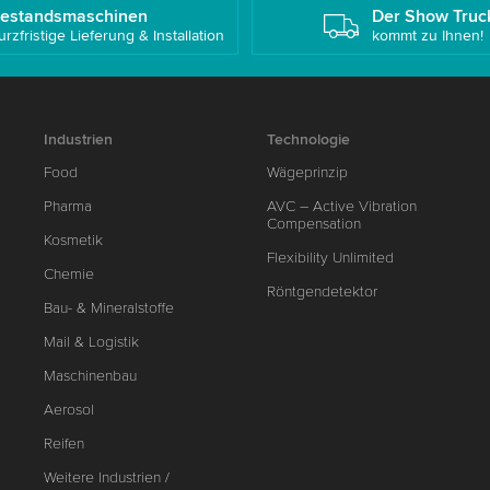
estandsmaschinen
Der Show Truc
urzfristige Lieferung & Installation
kommt zu Ihnen!
Industrien
Technologie
Food
Wägeprinzip
Pharma
AVC – Active Vibration
Compensation
Kosmetik
Flexibility Unlimited
Chemie
Röntgendetektor
Bau- & Mineralstoffe
Mail & Logistik
Maschinenbau
Aerosol
Reifen
Weitere Industrien /