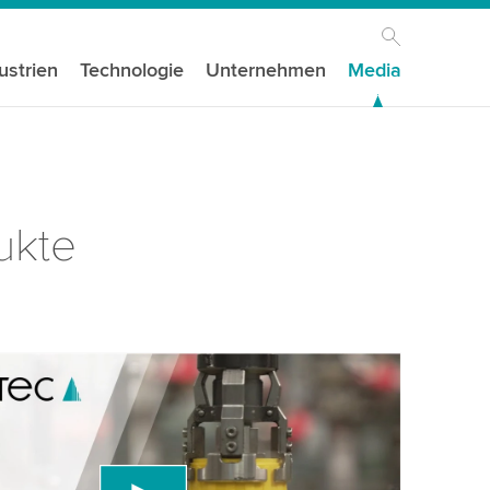
ustrien
Technologie
Unternehmen
Media
ukte
igen Ihre Zustimmung, um den YouTube-
st zu laden!
den einen Drittanbieterdienst, um Videoinhalte
, der Daten über Ihre Aktivitäten sammeln kann.