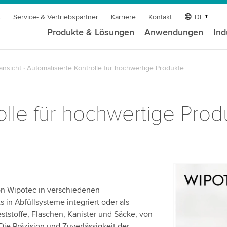
t
Service- & Vertriebspartner
Karriere
Kontakt
DE
Produkte & Lösungen
Anwendungen
Ind
ansicht
Automatisierte Kontrolle für hochwertige Produkte
olle für hochwertige Prod
Wir benöt
n Wipotec in verschiedenen
Videodien
 in Abfüllsysteme integriert oder als
Wir verwen
ststoffe, Flaschen, Kanister und Säcke, von
einzubetten
e Präzision und Zuverlässigkeit der