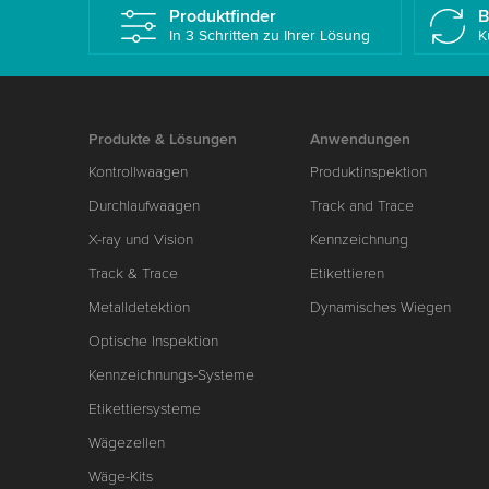
Produktfinder
B
In 3 Schritten zu Ihrer Lösung
K
Produkte & Lösungen
Anwendungen
Kontrollwaagen
Produktinspektion
Durchlaufwaagen
Track and Trace
X-ray und Vision
Kennzeichnung
Track & Trace
Etikettieren
Metalldetektion
Dynamisches Wiegen
Optische Inspektion
Kennzeichnungs-Systeme
Etikettiersysteme
Wägezellen
Wäge-Kits