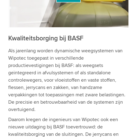
bekijken en de service te accepteren om deze
video te bekijken.
Accepteren
Meer informatie
Kwaliteitsborging bij BASF
Als jarenlang worden dynamische weegsystemen van
Wipotec toegepast in verschillende
productievestigingen bij BASF: als weegsets
geïntegreerd in afvulsystemen of als standalone
controlewegers, voor vloeistoffen en vaste stoffen,
flessen, jerrycans en zakken, van handzame
verpakkingen tot toepassingen met zware belastingen.
De precisie en betrouwbaarheid van de systemen zijn
overtuigend.
Daarom kregen de ingenieurs van Wipotec ook een
nieuwe uitdaging bij BASF toevertrouwd: de
kwaliteitsborging van de sluitingen. De jerrycans en