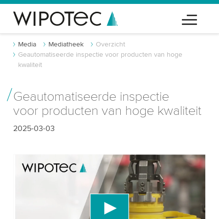
Media
Mediatheek
Overzicht
Geautomatiseerde inspectie voor producten van hoge
kwaliteit
Geautomatiseerde inspectie
voor producten van hoge kwaliteit
2025-03-03
We hebben uw toestemming nodig om de
YouTube-videodienst te laden!
We gebruiken een service van derden om
videocontent in te sluiten die gegevens over uw
activiteit kan verzamelen. Gelieve de details te