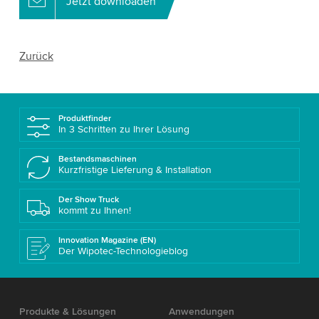
Jetzt downloaden
Zurück
Produktfinder
In 3 Schritten zu Ihrer Lösung
Bestandsmaschinen
Kurzfristige Lieferung & Installation
Der Show Truck
kommt zu Ihnen!
Innovation Magazine (EN)
Der Wipotec-Technologieblog
Produkte & Lösungen
Anwendungen