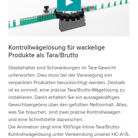
Videoinhalte einzubetten, der Daten über Ihre
Aktivitäten sammeln kann. Bitte überprüfen Sie
die Details und akzeptieren Sie den Dienst, um
dieses Video anzusehen.
Akzeptieren
Kontrollwägelösung für wackelige
Produkte als Tara/Brutto
Weitere Informationen
Glasbehälter sind Schwankungen im Tara-Gewicht
unterworfen. Dies muss bei der Verwiegung von
verpackten Produkten berücksichtigt werden. Deshalb
ist es sinnvoll, eine präzise Tara/Brutto-Wägelösung zu
installieren. Damit erhalten Sie ein aussagekräftiges
Gewichtsergebnis über den gefüllten Nettoinhalt. Alles,
was Sie brauchen, sind zwei präzise Kontrollwaagen
und eine Schnittstelle dazwischen.
Die Animation zeigt eine 100%ige Inline-Tara/Brutto-
Kontrollwägelösung unter Verwendung unserer HC-A-IS.