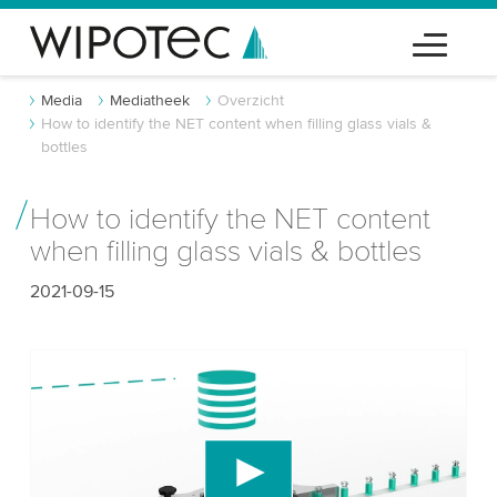
Media
Mediatheek
Overzicht
How to identify the NET content when filling glass vials &
bottles
How to identify the NET content
when filling glass vials & bottles
2021-09-15
We hebben uw toestemming nodig om de
YouTube-videodienst te laden!
We gebruiken een service van derden om
videocontent in te sluiten die gegevens over uw
activiteit kan verzamelen. Gelieve de details te