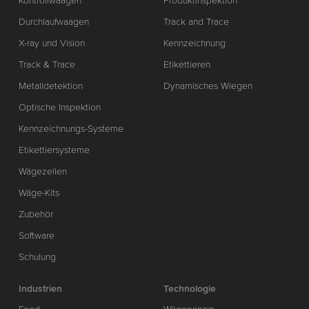
Kontrollwaagen
Produktinspektion
Durchlaufwaagen
Track and Trace
X-ray und Vision
Kennzeichnung
Track & Trace
Etikettieren
Metalldetektion
Dynamisches Wiegen
Optische Inspektion
Kennzeichnungs-Systeme
Etikettiersysteme
Wägezellen
Wäge-Kits
Zubehör
Software
Schulung
Industrien
Technologie