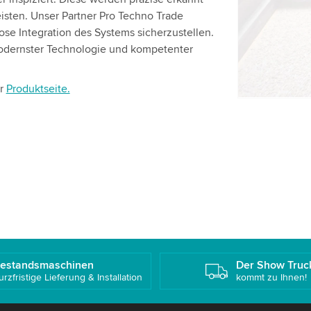
Bitte überp
sten. Unser Partner Pro Techno Trade
Dienst, um
tlose Integration des Systems sicherzustellen.
modernster Technologie und kompetenter
Akzepti
er
Produktseite.
estandsmaschinen
Der Show Truc
urzfristige Lieferung & Installation
kommt zu Ihnen!