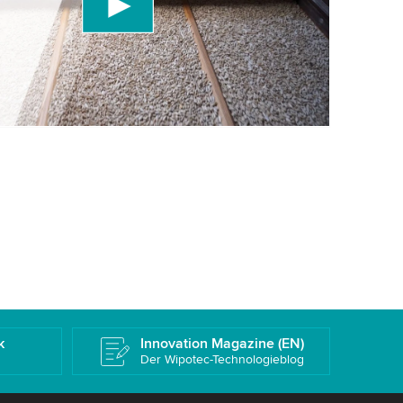
rüfen Sie die Details und akzeptieren Sie den
 dieses Video anzusehen.
eren
Weitere Informationen
k
Innovation Magazine (EN)
Der Wipotec-Technologieblog