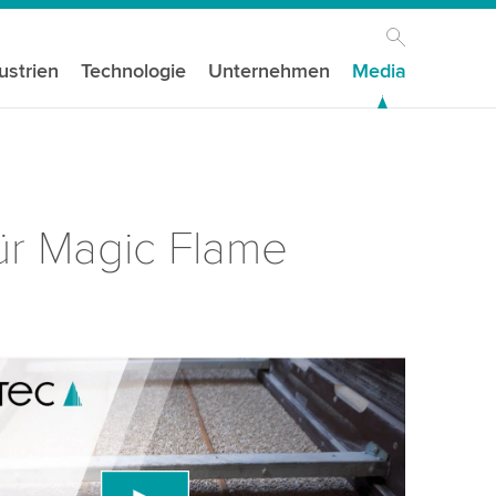
ustrien
Technologie
Unternehmen
Media
ür Magic Flame
igen Ihre Zustimmung, um den YouTube-
st zu laden!
den einen Drittanbieterdienst, um Videoinhalte
, der Daten über Ihre Aktivitäten sammeln kann.