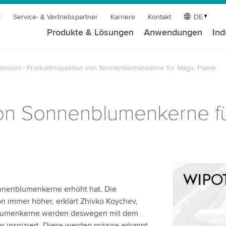
t
Service- & Vertriebspartner
Karriere
Kontakt
DE
Produkte & Lösungen
Anwendungen
Ind
ansicht
Produktinspektion von Sonnenblumenkerne für Magic Flame
von Sonnenblumenkerne f
Wir benöt
onnenblumenkerne erhöht hat. Die
Videodien
n immer höher, erklärt Zhivko Koychev,
Wir verwen
blumenkerne werden deswegen mit dem
einzubetten
inspiziert. Diese werden präzise erkannt