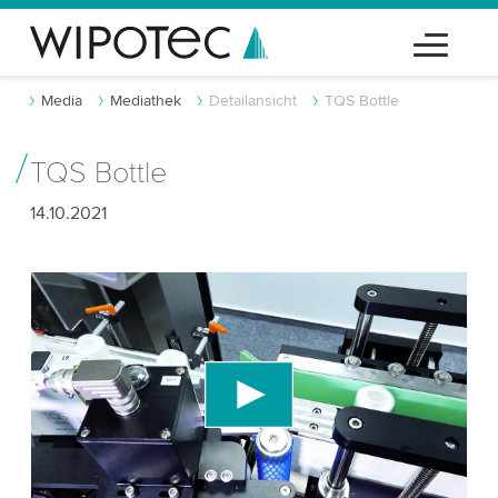
Media
Mediathek
Detailansicht
TQS Bottle
TQS Bottle
14.10.2021
Wir benötigen Ihre Zustimmung, um den
YouTube-Videodienst zu laden!
Wir verwenden einen Drittanbieterdienst, um
Videoinhalte einzubetten, der Daten über Ihre
Aktivitäten sammeln kann. Bitte überprüfen Sie
die Details und akzeptieren Sie den Dienst, um
dieses Video anzusehen.