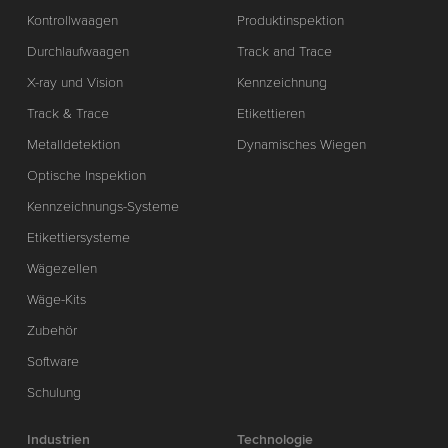
Kontrollwaagen
Produktinspektion
Durchlaufwaagen
Track and Trace
X-ray und Vision
Kennzeichnung
Track & Trace
Etikettieren
Metalldetektion
Dynamisches Wiegen
Optische Inspektion
Kennzeichnungs-Systeme
Etikettiersysteme
Wägezellen
Wäge-Kits
Zubehör
Software
Schulung
Industrien
Technologie