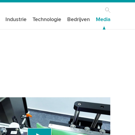
Industrie
Technologie
Bedrijven
Media
n uw toestemming nodig om de YouTube-
t te laden!
en een service van derden om videocontent in
die gegevens over uw activiteit kan verzamelen.