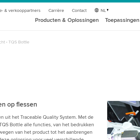
e- & verkooppartners
Carrière
Contact
NL
Producten & Oplossingen
Toepassingen
cht
TQS Bottle
en op flessen
We hebbe
en uit het Traceable Quality System. Met de
videodiens
 TQS Bottle alle functies, van het bedrukken
We gebruik
t wegen van het product tot het aanbrengen
te sluiten 
t deze oplossing voor veel verschillende