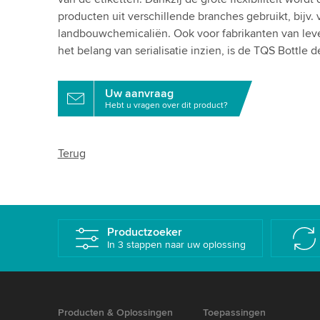
producten uit verschillende branches gebruikt, bijv.
landbouwchemicaliën. Ook voor fabrikanten van lev
het belang van serialisatie inzien, is de TQS Bottle d
Uw aanvraag
Hebt u vragen over dit product?
Terug
Productzoeker
In 3 stappen naar uw oplossing
Producten & Oplossingen
Toepassingen