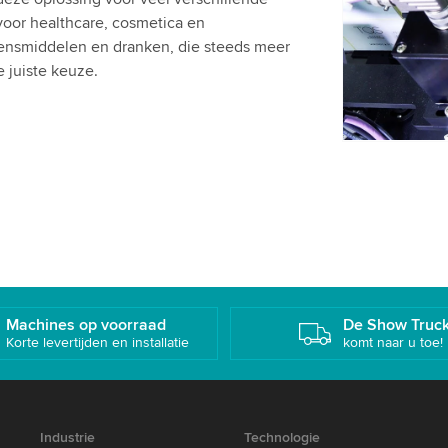
Gelieve de 
 voor healthcare, cosmetica en
om deze vi
ensmiddelen en dranken, die steeds meer
e juiste keuze.
Accepte
Machines op voorraad
De Show Truc
Korte levertijden en installatie
komt naar u toe!
Industrie
Technologie