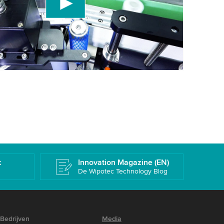
details te bekijken en de service te accepteren
deo te bekijken.
ren
Meer informatie
k
Innovation Magazine (EN)
De Wipotec Technology Blog
Bedrijven
Media