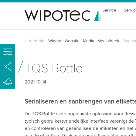
Service
Servic
U bent hier:
Wipotec Website
Media
Mediatheek
Overzi
TQS Bottle
2021-10-14
Serialiseren en aanbrengen van etikett
De TQS Bottle is de populairste oplossing voor fless
typisch gebruikersvriendelijke interface verenigt de
en controleren van geserialiseerde etiketten en he
van de etiketten. Dankzij de grote flexibiliteit word