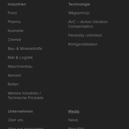
Industrien
Technologie
Food
Wägeprinzip
Pharma
AVC – Active Vibration
Compensation
Kosmetik
Flexibility Unlimited
Chemie
Röntgendetektor
Bau- & Mineralstoffe
Mail & Logistik
Maschinenbau
Aerosol
Reifen
Weitere Industrien /
Technische Produkte
Unternehmen
Media
Über uns
News
Alles aus einer Hand
Blog (EN)