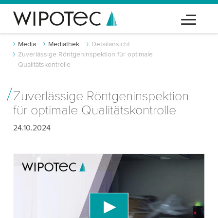
Media
Mediathek
Detailansicht
Zuverlässige Röntgeninspektion für optimale
Qualitätskontrolle
Zuverlässige Röntgeninspektion
für optimale Qualitätskontrolle
24.10.2024
Wir benötigen Ihre Zustimmung, um den
YouTube-Videodienst zu laden!
Wir verwenden einen Drittanbieterdienst, um
Videoinhalte einzubetten, der Daten über Ihre
Aktivitäten sammeln kann. Bitte überprüfen Sie