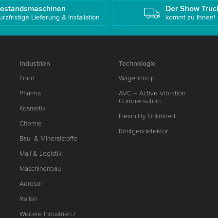
estandsmaschinen
Der Show Truc
urzfristige Lieferung & Installation
kommt zu Ihnen!
Industrien
Technologie
Food
Wägeprinzip
Pharma
AVC – Active Vibration
Compensation
Kosmetik
Flexibility Unlimited
Chemie
Röntgendetektor
Bau- & Mineralstoffe
Mail & Logistik
Maschinenbau
Aerosol
Reifen
Weitere Industrien /