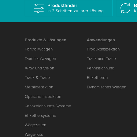
Produktfinder
B
In 3 Schritten zu Ihrer Lösung
K
Produkte & Lösungen
Anwendungen
Kontrollwaagen
Produktinspektion
Durchlaufwaagen
Track and Trace
X-ray und Vision
Kennzeichnung
Track & Trace
Etikettieren
Metalldetektion
Dynamisches Wiegen
Optische Inspektion
Kennzeichnungs-Systeme
Etikettiersysteme
Wägezellen
Wäge-Kits