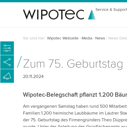
Service & Suppor
Sie sind hier:
Wipotec Webseite
Media
News
News Deta
Zum 75. Geburtstag
20.11.2024
Wipotec-Belegschaft pflanzt 1.200 Bä
Am vergangenen Samstag haben rund 500 Mitarbeit
Familien 1.200 heimische Laubbäume im Lautrer Stad
der 75. Geburtstag des Firmengründers Theo Düppre, 
wurde. Unter der Anleitung des Grünflächenamts w