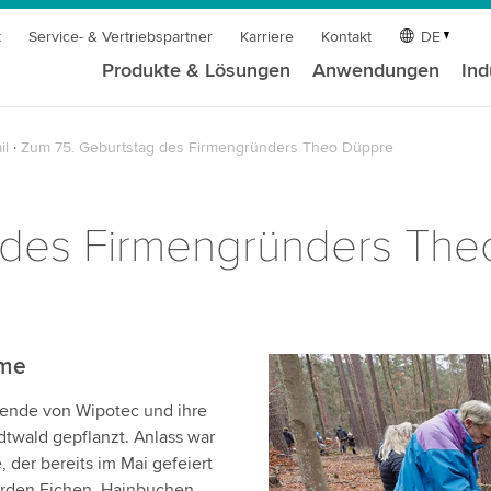
t
Service- & Vertriebspartner
Karriere
Kontakt
DE
Produkte & Lösungen
Anwendungen
Ind
il
Zum 75. Geburtstag des Firmengründers Theo Düppre
 des Firmengründers Th
ume
ende von Wipotec und ihre
twald gepflanzt. Anlass war
der bereits im Mai gefeiert
urden Eichen, Hainbuchen,