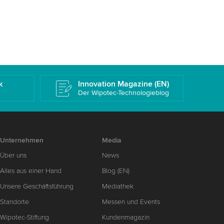
k
Innovation Magazine (EN)
Der Wipotec-Technologieblog
Unternehmen
Media
Über uns
News
Alles aus einer Hand
Blog (EN)
Unsere Geschäftsführung
Mediathek
Standorte
Messen und Events
Wipotec-Stiftung
Kundenmagazin