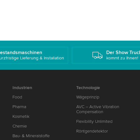
estandsmaschinen
Der Show Truc
urzfristige Lieferung & Installation
kommt zu Ihnen!
Industrien
Technologie
Food
Wägeprinzip
Pharma
AVC – Active Vibration
Compensation
Kosmetik
Flexibility Unlimited
Chemie
Röntgendetektor
Bau- & Mineralstoffe