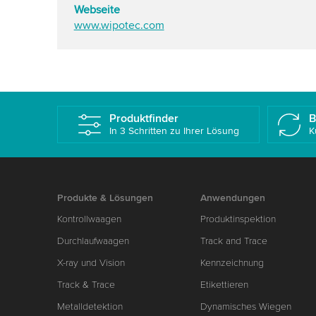
Webseite
www.wipotec.com
Produktfinder
B
In 3 Schritten zu Ihrer Lösung
K
Produkte & Lösungen
Anwendungen
Kontrollwaagen
Produktinspektion
Durchlaufwaagen
Track and Trace
X-ray und Vision
Kennzeichnung
Track & Trace
Etikettieren
Metalldetektion
Dynamisches Wiegen