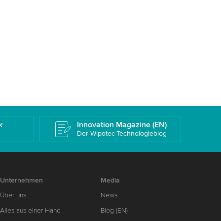
k
Innovation Magazine (EN)
Der Wipotec-Technologieblog
Unternehmen
Media
Über uns
News
Alles aus einer Hand
Blog (EN)