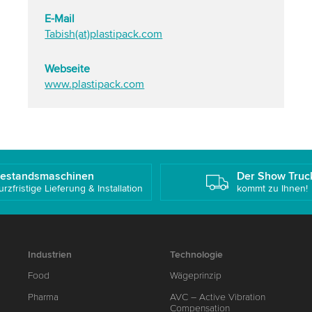
E-Mail
Tabish(at)plastipack.com
Webseite
www.plastipack.com
estandsmaschinen
Der Show Truc
urzfristige Lieferung & Installation
kommt zu Ihnen!
Industrien
Technologie
Food
Wägeprinzip
Pharma
AVC – Active Vibration
Compensation