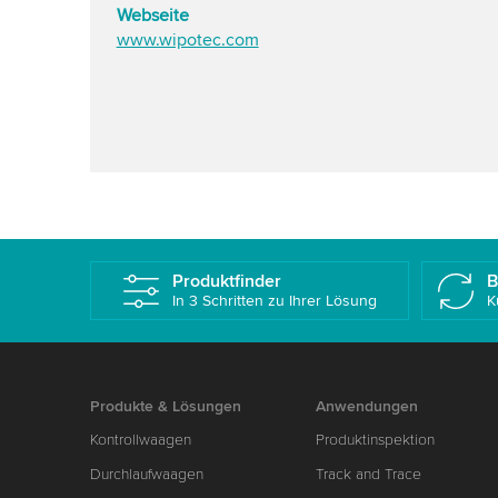
Webseite
www.wipotec.com
Produktfinder
B
In 3 Schritten zu Ihrer Lösung
K
Produkte & Lösungen
Anwendungen
Kontrollwaagen
Produktinspektion
Durchlaufwaagen
Track and Trace