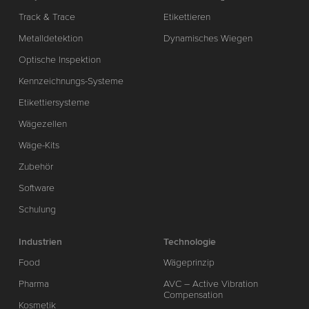
Track & Trace
Etikettieren
Metalldetektion
Dynamisches Wiegen
Optische Inspektion
Kennzeichnungs-Systeme
Etikettiersysteme
Wägezellen
Wäge-Kits
Zubehör
Software
Schulung
Industrien
Technologie
Food
Wägeprinzip
Pharma
AVC – Active Vibration
Compensation
Kosmetik