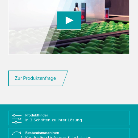
Video service!
We use a third party service to embed video
content that may collect data about your activity.
Please review the details and accept the service
to watch this video.
Accept
More information
Zur Produktanfrage
Produktfinder
In 3 Schritten zu Ihrer Lösung
Bestandsmaschinen
Kurzfristige Lieferung & Installation