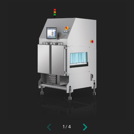
1
/
4