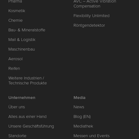
Pharma
AVC – Active Vibration
Compensation
Kosmetik
Flexibility Unlimited
Chemie
Röntgendetektor
Bau- & Mineralstoffe
Mail & Logistik
Maschinenbau
Aerosol
Reifen
Weitere Industrien /
Technische Produkte
Unternehmen
Media
Über uns
News
Alles aus einer Hand
Blog (EN)
Unsere Geschäftsführung
Mediathek
Standorte
Messen und Events