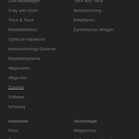
Durchlaufwaagen
Track and Trace
X-ray und Vision
Kennzeichnung
Track & Trace
Etikettieren
Metalldetektion
Dynamisches Wiegen
Optische Inspektion
Kennzeichnungs-Systeme
Etikettiersysteme
Wägezellen
Wäge-Kits
Zubehör
Software
Schulung
Industrien
Technologie
Food
Wägeprinzip