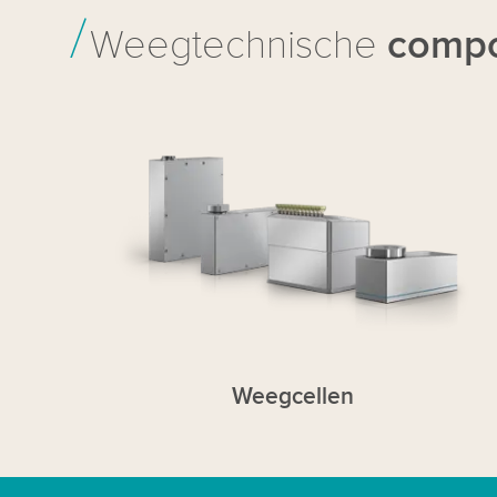
Weegtechnische
comp
Weegcellen