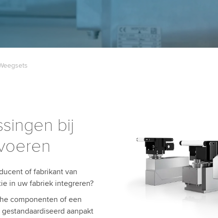
Weegsets
singen bij
voeren
ducent of fabrikant van
e in uw fabriek integreren?
sche componenten of een
en gestandaardiseerd aanpakt