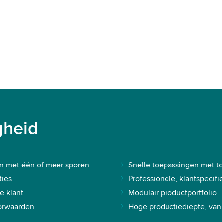
gheid
 met één of meer sporen
Snelle toepassingen met t
ties
Professionele, klantspecif
e klant
Modulair productportfolio
orwaarden
Hoge productiediepte, van p