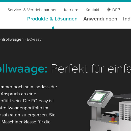
t
Service- & Vertriebspartner
Karriere
Kontakt
DE
Produkte & Lösungen
Anwendungen
Ind
ntrollwaagen
EC-easy
ollwaage:
Perfekt für ei
immer hoch sein, sodass die
r Anspruch an eine
füllt sein. Die EC-easy ist
trollwaagenportfolio im
satzraten zu ergänzen. Sie
 Maschinenklasse für die