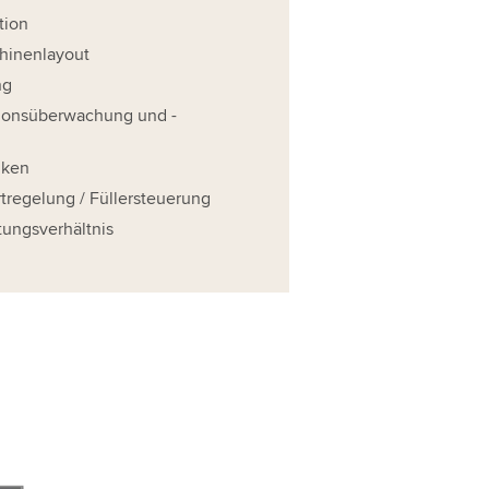
tion
chinenlayout
ng
tionsüberwachung und -
iken
rtregelung / Füllersteuerung
tungsverhältnis