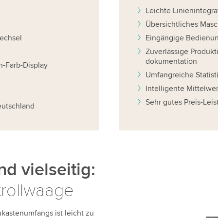
Leichte Linienintegra
Übersichtliches Mas
echsel
Eingängige Bedienu
Zuverlässige Produk
dokumentation
h-Farb-Display
Umfangreiche Statist
Intelligente Mittelwe
Sehr gutes Preis-Leis
eutschland
d vielseitig:
trollwaage
kastenumfangs ist leicht zu