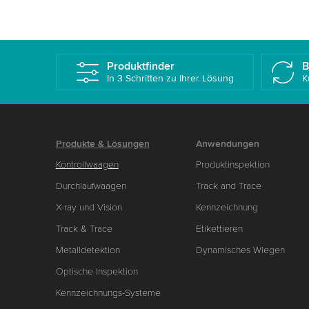
Produktfinder
B
In 3 Schritten zu Ihrer Lösung
K
Produkte & Lösungen
Anwendungen
Kontrollwaagen
Produktinspektion
Durchlaufwaagen
Track and Trace
X-ray und Vision
Kennzeichnung
Track & Trace
Etikettieren
Metalldetektion
Dynamisches Wiegen
Optische Inspektion
Kennzeichnungs-Systeme