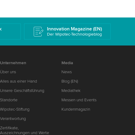
k
Innovation Magazine (EN)
Der Wipotec-Technologieblog
Unternehmen
Media
Über uns
News
Alles aus einer Hand
Blog (EN)
Unsere Geschäftsführung
Mediathek
Standorte
Messen und Events
Wipotec-Stiftung
Kundenmagazin
Verantwortung
Zertifikate,
Auszeichnungen und Werte