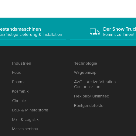
estandsmaschinen
Der Show Truc
urzfristige Lieferung & Installation
kommt zu Ihnen!
Industrien
Technologie
Food
Wägeprinzip
Pharma
AVC – Active Vibration
Compensation
Kosmetik
Flexibility Unlimited
Chemie
Röntgendetektor
Bau- & Mineralstoffe
Mail & Logistik
Maschinenbau