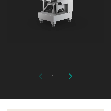
1
/
3