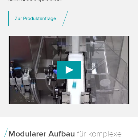
Zur Produktanfrage
We need your consent to load the YouTube
Video service!
We use a third party service to embed video
content that may collect data about your activity.
Please review the details and accept the service
to watch this video.
Accept
More information
Modularer Aufbau
für komplexe