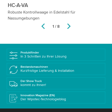
HC-A-VA
H
Robuste Kontrollwaage in Edelstahl für
Ho
Nassumgebungen
um
2 / 8
Produktfinder
In 3 Schritten zu Ihrer Lösung
Bestandsmaschinen
Kurzfristige Lieferung & Installation
Der Show Truck
kommt zu Ihnen!
Innovation Magazine (EN)
Der Wipotec-Technologieblog