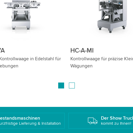
EX
HC-A-IS-WD
waage für Ex-Zonen: Geprüfte
Wash Down Kontrollwaage für
it, Top Wiegegenauigkeit
zylindrische Produkte
estandsmaschinen
Der Show Truc
urzfristige Lieferung & Installation
kommt zu Ihnen!