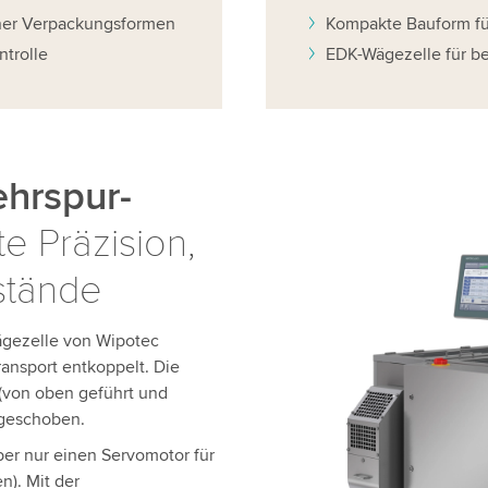
ner Verpackungsformen
Kompakte Bauform für
ntrolle
EDK-Wägezelle für b
ehrspur-
e Präzision,
stände
ägezelle von Wipotec
ansport entkoppelt. Die
(von oben geführt und
 geschoben.
über nur einen Servomotor für
n). Mit der