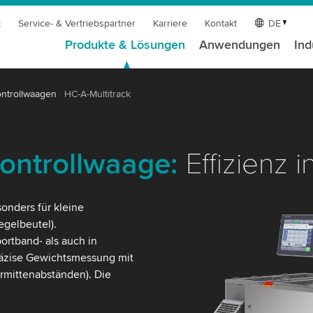
t
Service- & Vertriebspartner
Karriere
Kontakt
DE
Produkte & Lösungen
Anwendungen
Ind
ntrollwaagen
HC-A-Multitrack
ontrollwaage:
Effizienz i
onders für kleine
egelbeutel).
ortband- als auch in
räzise Gewichtsmessung mit
urmittenabständen). Die