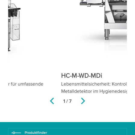
HC-M-WD-MDi
H
Lebensmittelsicherheit: Kontrollwaage mit
Fl
Metalldetektor im Hygienedesign
2 / 7
Produktfinder