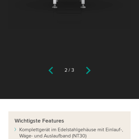
2
/
3
Wichtigste
Features
Komplettgerät im Edelstahlgehäuse mit Einlauf-,
Wäge- und Auslaufband (NT30)