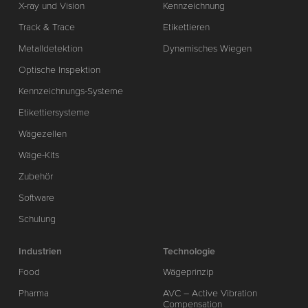
X-ray und Vision
Kennzeichnung
Track & Trace
Etikettieren
Metalldetektion
Dynamisches Wiegen
Optische Inspektion
Kennzeichnungs-Systeme
Etikettiersysteme
Wägezellen
Wäge-Kits
Zubehör
Software
Schulung
Industrien
Technologie
Food
Wägeprinzip
Pharma
AVC – Active Vibration
Compensation