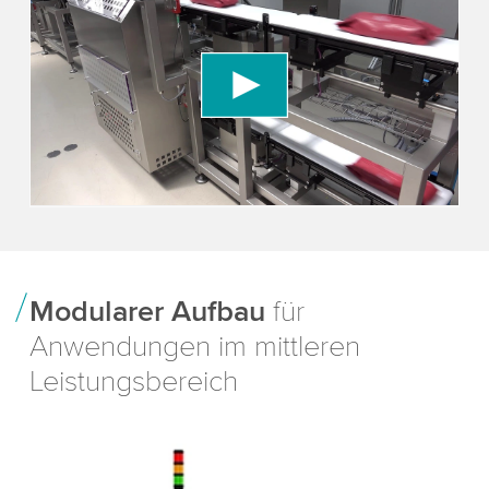
Video service!
We use a third party service to embed video
content that may collect data about your activity.
Please review the details and accept the service
to watch this video.
Accept
More information
Modularer Aufbau
für
Anwendungen im mittleren
Leistungsbereich