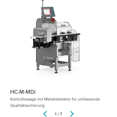
HC-M-MDi
H
s
Kontrollwaage mit Metalldetektor für umfassende
Ro
Qualitätssicherung
Me
2 / 7