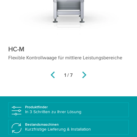
HC-M-MDi
e
Kontrollwaage mit Metalldetektor für umfassende
R
Qualitätssicherung
M
1 / 7
Produktfinder
In 3 Schritten zu Ihrer Lösung
Bestandsmaschinen
Kurzfristige Lieferung & Installation