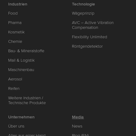
Industrien
Technologie
Food
Wägeprinzip
Pharma
AVC – Active Vibration
Compensation
Kosmetik
Flexibility Unlimited
Chemie
Röntgendetektor
Bau- & Mineralstoffe
Mail & Logistik
Maschinenbau
Aerosol
Reifen
Weitere Industrien /
Technische Produkte
Unternehmen
Media
Über uns
News
Alles aus einer Hand
Blog (EN)