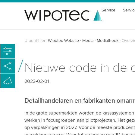
Service
Servic
U bent hier:
Wipotec Website
Media
Mediatheek
Overzi
Nieuwe code in de d
2023-02-01
Detailhandelaren en fabrikanten oma
In de grote supermarkten worden de kassasystemen v
werken in focusgroepen aan pilotprojecten. Het gez
op verpakkingen in 2027. Voor de meeste producent
verpakkingsproces. Waar tot op heden een 1D-barco