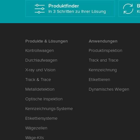
Produktfinder
B
In 3 Schritten zu Ihrer Lösung
K
Produkte & Lösungen
Anwendungen
Kontrollwaagen
Produktinspektion
Durchlaufwaagen
Track and Trace
X-ray und Vision
Kennzeichnung
Track & Trace
Etikettieren
Metalldetektion
Dynamisches Wiegen
Optische Inspektion
Kennzeichnungs-Systeme
Etikettiersysteme
Wägezellen
Wäge-Kits