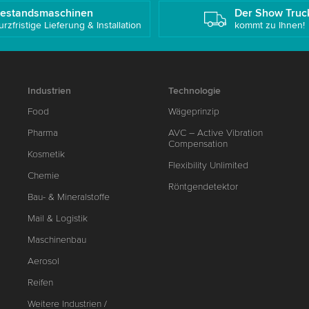
estandsmaschinen
Der Show Truc
urzfristige Lieferung & Installation
kommt zu Ihnen!
Industrien
Technologie
Food
Wägeprinzip
Pharma
AVC – Active Vibration
Compensation
Kosmetik
Flexibility Unlimited
Chemie
Röntgendetektor
Bau- & Mineralstoffe
Mail & Logistik
Maschinenbau
Aerosol
Reifen
Weitere Industrien /