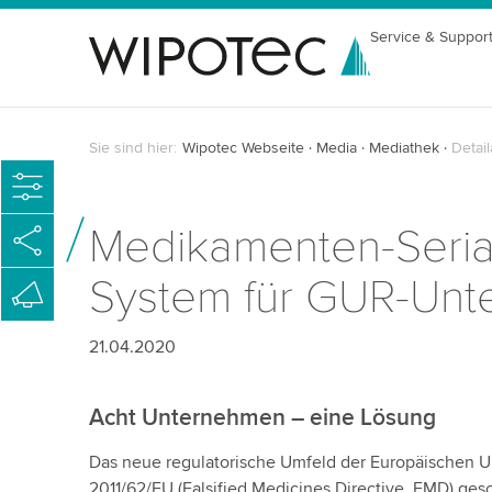
Service & Suppor
Sie sind hier:
Wipotec Webseite
Media
Mediathek
Detail
Medikamenten-Seriali
System für GUR-Un
21.04.2020
Acht Unternehmen – eine Lösung
Das neue regulatorische Umfeld der Europäischen Un
2011/62/EU (Falsified Medicines Directive, FMD) ges