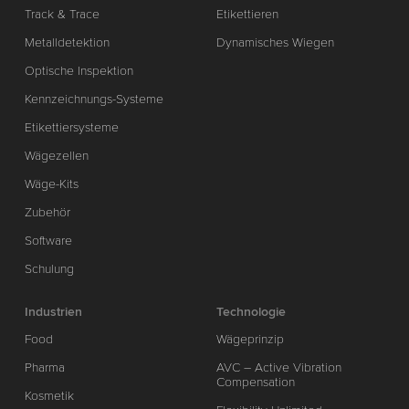
Track & Trace
Etikettieren
Metalldetektion
Dynamisches Wiegen
Optische Inspektion
Kennzeichnungs-Systeme
Etikettiersysteme
Wägezellen
Wäge-Kits
Zubehör
Software
Schulung
Industrien
Technologie
Food
Wägeprinzip
Pharma
AVC – Active Vibration
Compensation
Kosmetik