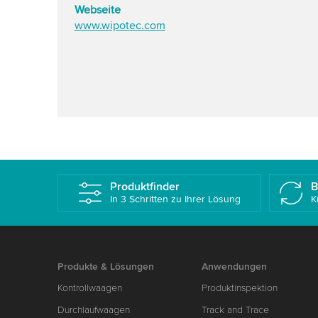
Webseite
www.wipotec.com
Produktfinder
B
In 3 Schritten zu Ihrer Lösung
K
Produkte & Lösungen
Anwendungen
Kontrollwaagen
Produktinspektion
Durchlaufwaagen
Track and Trace