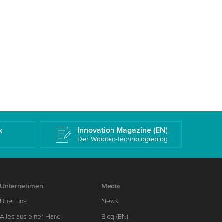
k
Innovation Magazine (EN)
Der Wipotec-Technologieblog
Unternehmen
Media
Über uns
News
Alles aus einer Hand
Blog (EN)