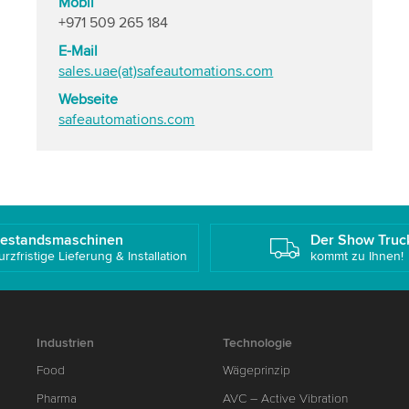
Mobil
+971 509 265 184
E-Mail
sales.uae(at)safeautomations.com
Webseite
safeautomations.com
estandsmaschinen
Der Show Truc
urzfristige Lieferung & Installation
kommt zu Ihnen!
Industrien
Technologie
Food
Wägeprinzip
Pharma
AVC – Active Vibration