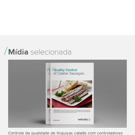
Mídia
selecionada
de
Controle de qualidade de linguiças catalãs com controladores
Te