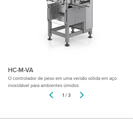
HC-M-VA
H
O controlador de peso em uma versão sólida em aço
Co
inoxidável para ambientes úmidos
un
1 / 3