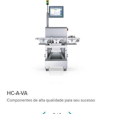
HC-A-VA
H
Componentes de alta qualidade para seu sucesso
Pe
do