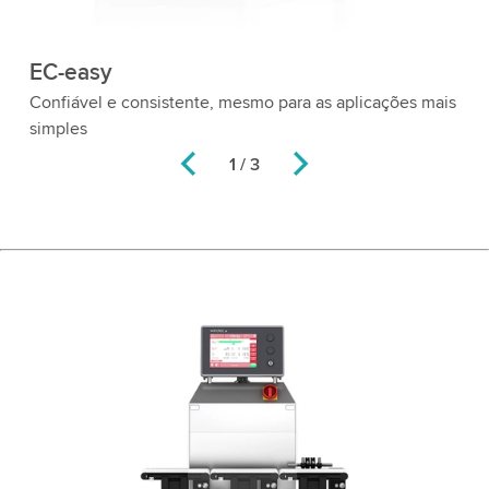
EC-easy
E
Confiável e consistente, mesmo para as aplicações mais
Si
simples
de
1 / 3