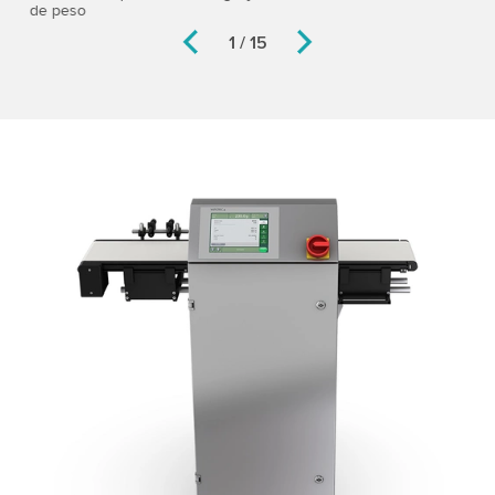
de peso
de
1 / 15