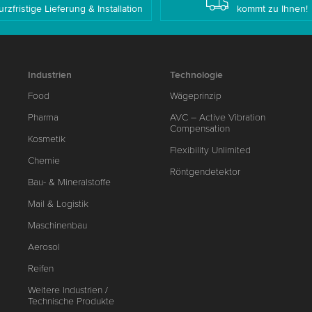
urzfristige Lieferung & Installation
kommt zu Ihnen!
Industrien
Technologie
Food
Wägeprinzip
Pharma
AVC – Active Vibration
Compensation
Kosmetik
Flexibility Unlimited
Chemie
Röntgendetektor
Bau- & Mineralstoffe
Mail & Logistik
Maschinenbau
Aerosol
Reifen
Weitere Industrien /
Technische Produkte