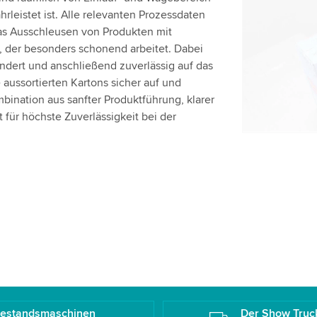
Wir verwen
rleistet ist. Alle relevanten Prozessdaten
einzubetten
das Ausschleusen von Produkten mit
Bitte überp
, der besonders schonend arbeitet. Dabei
Dienst, um
ändert und anschließend zuverlässig auf das
aussortierten Kartons sicher auf und
bination aus sanfter Produktführung, klarer
Akzepti
 für höchste Zuverlässigkeit bei der
estandsmaschinen
Der Show Truc