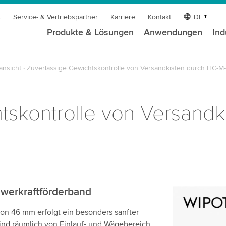
t
Service- & Vertriebspartner
Karriere
Kontakt
DE
Produkte & Lösungen
Anwendungen
Ind
ansicht
Zuverlässige Gewichtskontrolle von Versandkisten durch HC-M
tskontrolle von Versandk
hwerkraftförderband
Wir benöt
on 46 mm erfolgt ein besonders sanfter
Videodien
ind räumlich von Einlauf- und Wägebereich