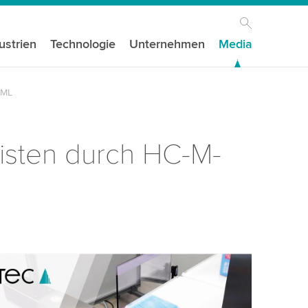
ustrien
Technologie
Unternehmen
Media
-ML
isten durch HC-M-
igen Ihre Zustimmung, um den YouTube-
st zu laden!