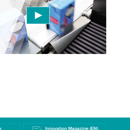
den einen Drittanbieterdienst, um Videoinhalte
, der Daten über Ihre Aktivitäten sammeln kann.
rüfen Sie die Details und akzeptieren Sie den
 dieses Video anzusehen.
eren
Weitere Informationen
k
Innovation Magazine (EN)