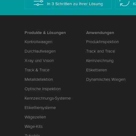
In 3 Schritten zu Ihrer Lösung
K
Produkte & Lösungen
Anwendungen
Kontrollwaagen
Produktinspektion
Durchlaufwaagen
Track and Trace
X-ray und Vision
Kennzeichnung
Track & Trace
Etikettieren
Metalldetektion
Dynamisches Wiegen
Optische Inspektion
Kennzeichnungs-Systeme
Etikettiersysteme
Wägezellen
Wäge-Kits
Zubehör