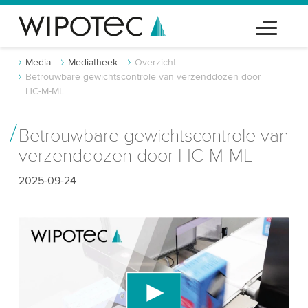
Media
Mediatheek
Overzicht
Betrouwbare gewichtscontrole van verzenddozen door
HC-M-ML
Betrouwbare gewichtscontrole van
verzenddozen door HC-M-ML
2025-09-24
We hebben uw toestemming nodig om de
YouTube-videodienst te laden!
We gebruiken een service van derden om
videocontent in te sluiten die gegevens over uw
activiteit kan verzamelen. Gelieve de details te