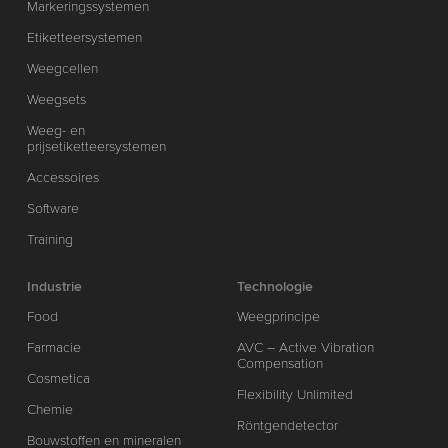
Markeringssystemen
Etiketteersystemen
Weegcellen
Weegsets
Weeg- en
prijsetiketteersystemen
Accessoires
Software
Training
Industrie
Technologie
Food
Weegprincipe
Farmacie
AVC – Active Vibration
Compensation
Cosmetica
Flexibility Unlimited
Chemie
Röntgendetector
Bouwstoffen en mineralen