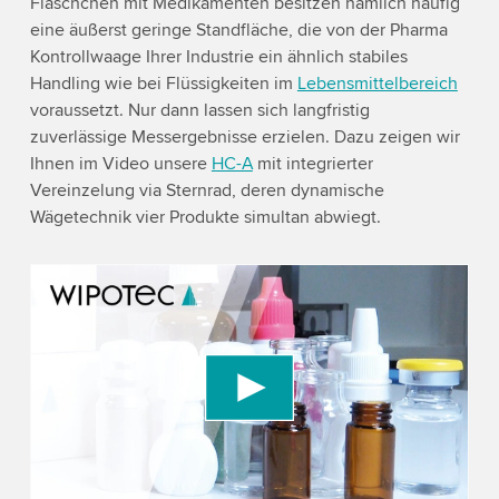
Fläschchen mit Medikamenten besitzen nämlich häufig
eine äußerst geringe Standfläche, die von der Pharma
Kontrollwaage Ihrer Industrie ein ähnlich stabiles
Handling wie bei Flüssigkeiten im
Lebensmittelbereich
voraussetzt. Nur dann lassen sich langfristig
zuverlässige Messergebnisse erzielen. Dazu zeigen wir
Ihnen im Video unsere
HC-A
mit integrierter
Vereinzelung via Sternrad, deren dynamische
Wägetechnik vier Produkte simultan abwiegt.
We need your consent to load the YouTube
Video service!
We use a third party service to embed video
content that may collect data about your activity.
Please review the details and accept the service
to watch this video.