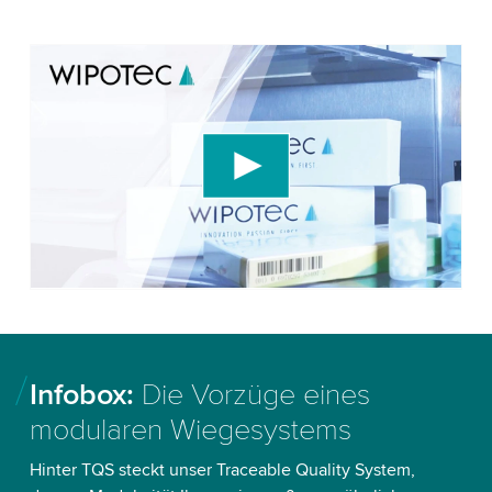
We need your consent to load the YouTube
Video service!
We use a third party service to embed video
content that may collect data about your activity.
Please review the details and accept the service
to watch this video.
Accept
More information
Infobox:
Die Vorzüge eines
modularen Wiegesystems
Hinter TQS steckt unser Traceable Quality System,