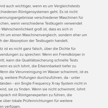
wird auch wichtiger, wenn es um Vergleichstests
chiedenen Röntgensystemen geht. Es ist nicht
rkennungsergebnisse verschiedener Maschinen für
eichen, wenn verschiedene Testkugeln verwendet
 Wahrscheinlichkeit groß ist, dass es sich in
nicht um einen Maschinenvergleich, sondern eher um
h der Absorption der Testkugeln handelt.
z ist es nicht ganz falsch, über die Dichte für
nwendungen zu sprechen: Wenn ein Fremdkörper in
ritt, kann die Qualitätssicherung schnelle Tests
enn es sich lohnt, die Erkennbarkeit tiefer zu
Wenn die Verunreinigung im Wasser schwimmt, ist es
g, weitere Prüfungen durchzuführen, da - unter
änden - ein Single Frequency X-ray System nicht in
wird, sie zu finden. Wenn sie nicht schwimmt, lohnt
espräch mit Röntgenexperten zu führen, die
 über lokale Prüfeinrichtungen für weitere
n verfügen.