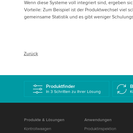
Wenn diese Systeme voll integriert sind, ergeben si
Vorteile: Zum Beispiel ist der Produktwechsel viel sch
gemeinsame Statistik und es gibt weniger Schulung
Zurück
Produktfinder
B
In 3 Schritten zu Ihrer Lösung
K
Produkte & Lösungen
Anwendungen
Kontrollwaagen
Produktinspektion