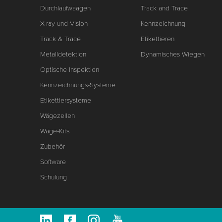
Durchlaufwaagen
Track and Trace
X-ray und Vision
Kennzeichnung
Track & Trace
Etikettieren
Metalldetektion
Dynamisches Wiegen
Optische Inspektion
Kennzeichnungs-Systeme
Etikettiersysteme
Wägezellen
Wäge-Kits
Zubehör
Software
Schulung