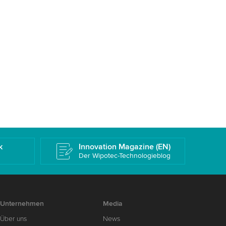
k
Innovation Magazine (EN)
Der Wipotec-Technologieblog
Unternehmen
Media
Über uns
News