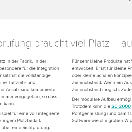
üfung braucht viel Platz – au
z in der Fabrik. In der
Für sehr kleine Produkte ha
besondere für die Integration
entwickelt. Er ist für kleine
satz ist die vollständige
oder kleine Schalen konzipi
ine Tiefzieh- und
Zeilenabstand. Wenn ein Auss
rer Ansatz sind kombinierte
Zeilenabstand möglich. Zudem
st immer vorgegeben, so dass
Der modulare Aufbau ermögli
n kann.
Trotzdem kann die
SC-2000
ispiel für eine voll integrierte
Röntgenleistung (und damit D
ringem Platzbedarf.
Software wie alle großen Wi
 über eine Sichtprüfung.