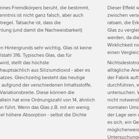
 eines Fremdkörpers beruht, die bestimmt,
Dieser Effekt 
nntnis ist nicht ganz falsch, aber auch
zwischen vers
regel. Tatsache ist, dass die
ratsam, die E
hlung (und damit die Nachweisbarkeit)
Glas zu vergl
werden, da die
Wirklichkeit 
n Hintergrunds sehr wichtig. Glas ist keine
einen Vergleic
tahl 316. Typisches Glas, das für
rd, stellt das höchste
Nichtsdestotrot
hauptsächlich aus Siliziumdioxid - aber es
alltägliche A
tzes. Gleichzeitig besteht das heutige
der Fabrik auft
 aufgrund der verschiedenen Inhaltsstoffe,
durchführen, w
Variationsbreite. Diese können die
untersuchen. 
allein hat eine Ordnungszahl von 14, ähnlich
nicht notwendi
n führt. Wenn das Glas z.B. mit ein wenig
normalen Umst
iel höhere Absorption - selbst die Dichte
der Lage sein 
es sich, ein G
möglicherweise
Untersuchunge