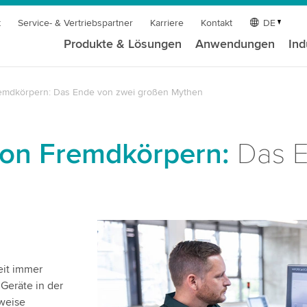
t
Service- & Vertriebspartner
Karriere
Kontakt
DE
Produkte & Lösungen
Anwendungen
Ind
emdkörpern: Das Ende von zwei großen Mythen
von Fremdkörpern:
Das E
eit immer
 Geräte in der
rweise