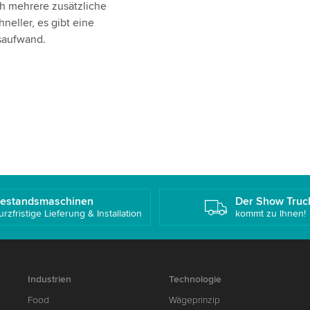
ch mehrere zusätzliche
neller, es gibt eine
saufwand.
estandsmaschinen
Der Show Truc
urzfristige Lieferung & Installation
kommt zu Ihnen!
Industrien
Technologie
Food
Wägeprinzip