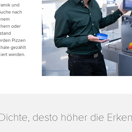
ramik und
Suche nach
einem
chern oder
stand
erden Pizzen
chale gezählt
iert werden.
Dichte, desto höher die Erken