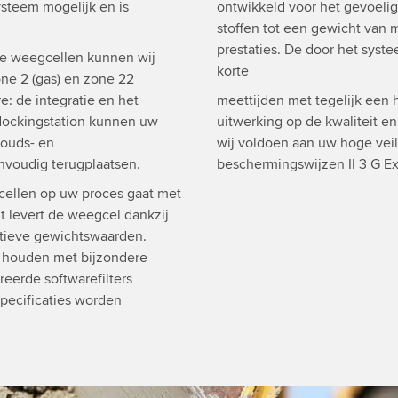
steem mogelijk en is
ontwikkeld voor het gevoel
stoffen tot een gewicht van
prestaties. De door het sys
de weegcellen kunnen wij
korte
ne 2 (gas) en zone 22
e: de integratie en het
meettijden met tegelijk een 
dockingstation kunnen uw
uitwerking op de kwaliteit e
houds- en
wij voldoen aan uw hoge vei
nvoudig terugplaatsen.
beschermingswijzen II 3 G Ex 
cellen op uw proces gaat met
 levert de weegcel dankzij
itieve gewichtswaarden.
e houden met bijzondere
eerde softwarefilters
pecificaties worden