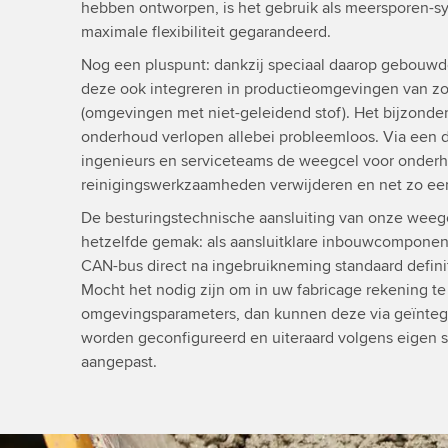
hebben ontworpen, is het gebruik als meersporen-sy
maximale flexibiliteit gegarandeerd.
Nog een pluspunt: dankzij speciaal daarop gebouw
deze ook integreren in productieomgevingen van zo
(omgevingen met niet-geleidend stof). Het bijzonder
onderhoud verlopen allebei probleemloos. Via een 
ingenieurs en serviceteams de weegcel voor onder
reinigingswerkzaamheden verwijderen en net zo ee
De besturingstechnische aansluiting van onze weeg
hetzelfde gemak: als aansluitklare inbouwcomponent
CAN-bus direct na ingebruikneming standaard defin
Mocht het nodig zijn om in uw fabricage rekening t
omgevingsparameters, dan kunnen deze via geïntegr
worden geconfigureerd en uiteraard volgens eigen s
aangepast.