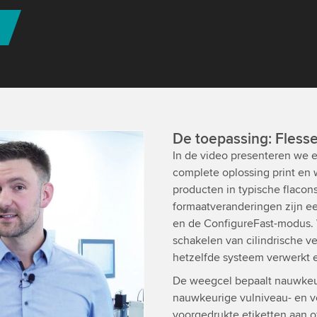
De toepassing:
Flesse
In de video presenteren we
 Video service!
complete oplossing print en
tent that may collect
producten in typische flacons
ls and accept the service
formaatveranderingen zijn een
en de ConfigureFast-modus. 
schakelen van cilindrische ve
hetzelfde systeem verwerkt 
De weegcel bepaalt nauwkeuri
nauwkeurige vulniveau- en v
voorgedrukte etiketten aan o