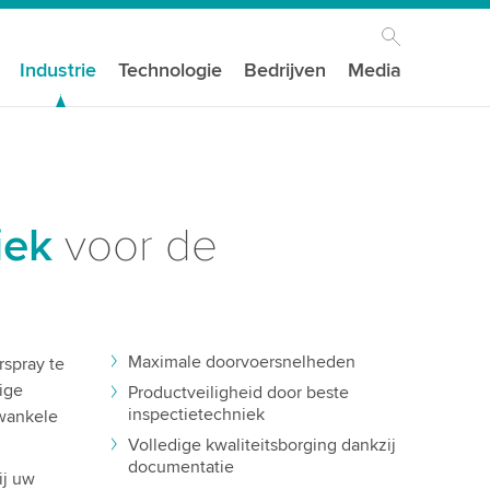
Industrie
Technologie
Bedrijven
Media
iek
voor de
Maximale doorvoersnelheden
rspray te
ige
Productveiligheid door beste
inspectietechniek
 wankele
Volledige kwaliteitsborging dankzij
documentatie
ij uw