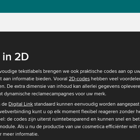
a
in 2D
envoudige tekstlabels brengen we ook praktische codes aan op u
t aan informatie bieden. Vooral
2D-codes
hebben veel voordelen 
en. De extra dimensie van inhoud kan allerlei gegevens opleve
 tot dynamische reclamecampagnes voor uw merk.
s de
Digital Link
standaard kunnen eenvoudig worden aangepast
webverbinding kunt u op elk moment flexibel reageren zonder 
el: de codes zijn uiterst ruimtebesparend en kunnen snel en b
odule. Als u nu de productie van uw cosmetica efficiënter wil
r meer informatie.