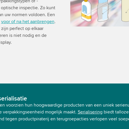
pakkingstypen of -
 optische inspectie. Zo kunt
 aan uw normen voldoen. Een
n
voor of na het aanbrengen
.
ijn perfect op elkaar
ren is niet nodig en de
splay.
rialisatie
ten voorzien hun hoogwaardige producten van een uniek serie
ste verpakkingseenheid mogelijk maakt.
Serialisering
biedt talloz
md tegen productpiraterij en terugroepacties verlopen veel soepe