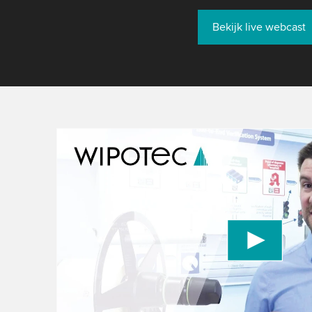
Bekijk live webcast
We need your consent to load the YouTube
We use a third party service to embed video con
data about your activity. Please review the detai
to watch this video.
Accept
More information