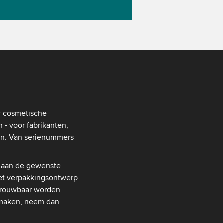
w cosmetische
- voor fabrikanten,
ren. Van serienummers
 aan de gewenste
het verpakkingsontwerp
etrouwbaar worden
t maken, neem dan