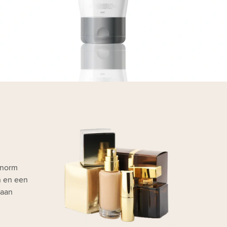
enorm
n en een
 aan