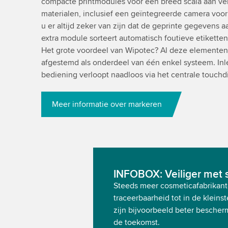
compacte printmodules voor een breed scala aan ver
materialen, inclusief een geïntegreerde camera voor
u er altijd zeker van zijn dat de geprinte gegevens
extra module sorteert automatisch foutieve etikette
Het grote voordeel van Wipotec? Al deze elementen z
afgestemd als onderdeel van één enkel systeem. Inle
bediening verloopt naadloos via het centrale touchdi
Meer informatie over markeren
INFOBOX: Veiliger met se
Steeds meer cosmeticafabrikan
traceerbaarheid tot in de klein
zijn bijvoorbeeld beter bescher
de toekomst.