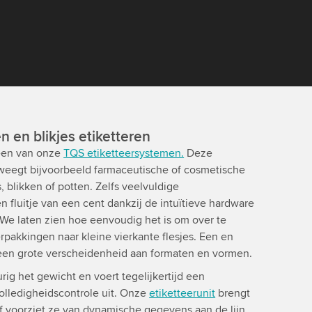
n en blikjes etiketteren
 een van onze
TQS etiketteersystemen.
Deze
 weegt bijvoorbeeld farmaceutische of cosmetische
, blikken of potten. Zelfs veelvuldige
 fluitje van een cent dankzij de intuïtieve hardware
We laten zien hoe eenvoudig het is om over te
rpakkingen naar kleine vierkante flesjes. Een en
een grote verscheidenheid aan formaten en vormen.
g het gewicht en voert tegelijkertijd een
olledigheidscontrole uit. Onze
etiketteerunit
brengt
f voorziet ze van dynamische gegevens aan de lijn.