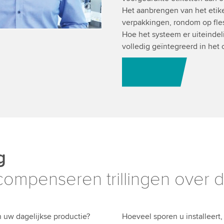
Het aanbrengen van het etike
verpakkingen, rondom op fles
Hoe het systeem er uiteindelij
volledig geïntegreerd in het
Wij adviseren u g
g
mpenseren trillingen over de
n uw dagelijkse productie?
Hoeveel sporen u installeert,