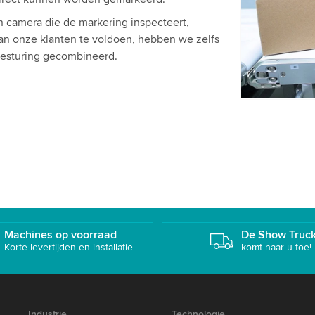
Gelieve de 
en camera die de markering inspecteert,
om deze vi
 van onze klanten te voldoen, hebben we zelfs
 besturing gecombineerd.
Accepte
Machines op voorraad
De Show Truc
Korte levertijden en installatie
komt naar u toe!
Industrie
Technologie