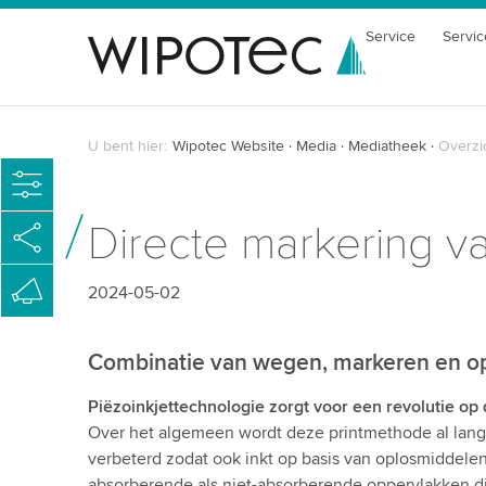
Service
Servic
U bent hier:
Wipotec Website
Media
Mediatheek
Overzi
Directe markering 
2024-05-02
Combinatie van wegen, markeren en opt
Piëzoinkjettechnologie zorgt voor een revolutie op
Over het algemeen wordt deze printmethode al lange t
verbeterd zodat ook inkt op basis van oplosmiddele
absorberende als niet-absorberende oppervlakken 