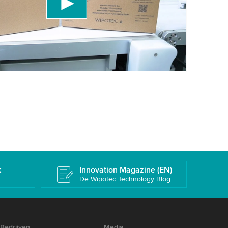
details te bekijken en de service te accepteren
deo te bekijken.
ren
Meer informatie
k
Innovation Magazine (EN)
De Wipotec Technology Blog
Bedrijven
Media