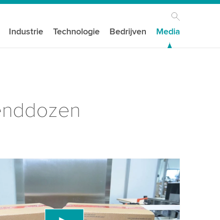
Industrie
Technologie
Bedrijven
Media
zenddozen
n uw toestemming nodig om de YouTube-
t te laden!
en een service van derden om videocontent in
die gegevens over uw activiteit kan verzamelen.