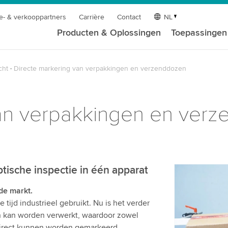
e- & verkooppartners
Carrière
Contact
NL
Producten & Oplossingen
Toepassingen
cht
Directe markering van verpakkingen en verzenddozen
van verpakkingen en ver
ische inspectie in één apparat
We hebbe
 de markt.
videodiens
ijd industrieel gebruikt. Nu is het verder
We gebruik
n kan worden verwerkt, waardoor zowel
te sluiten 
direct kunnen worden gemarkeerd.