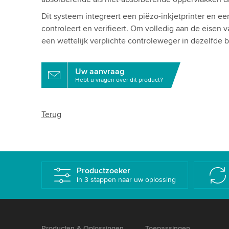
Dit systeem integreert een piëzo-inkjetprinter en e
controleert en verifieert. Om volledig aan de eisen
een wettelijk verplichte controleweger in dezelfde
Uw aanvraag
Hebt u vragen over dit product?
Terug
Productzoeker
In 3 stappen naar uw oplossing
Producten & Oplossingen
Toepassingen