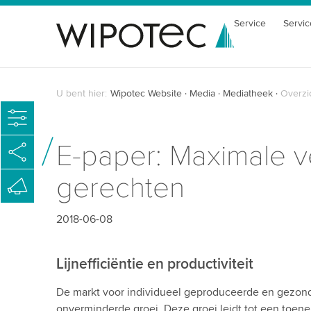
Service
Servic
U bent hier:
Wipotec Website
Media
Mediatheek
Overzi
E-paper: Maximale ve
gerechten
2018-06-08
Lijnefficiëntie en productiviteit
De markt voor individueel geproduceerde en gezond
onverminderde groei. Deze groei leidt tot een toen