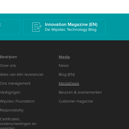
k
Innovation Magazine (EN)
De Wipotec Technology Blog
Bedrijven
Media
Over ons
News
Alles van één leverancier
Blog (EN)
Ons management
Mediatheek
Vestigingen
Beurzen & evenementen
Wipotec Foundation
Customer magazine
Responsibility
Certificaten,
onderscheidingen en
waarden