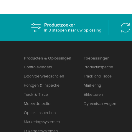
Productzoeker
In 3 stappen naar uw oplossing
Producten & Oplossingen
Toepassingen
Controlewegers
Productinspectie
Doorvoerweegschalen
Track and Trace
Röntgen & inspectie
Markering
Track & Trace
Etiketteren
Metaaldetectie
Dynamisch wegen
Optical Inspection
Markeringssystemen
Etiketteersystemen