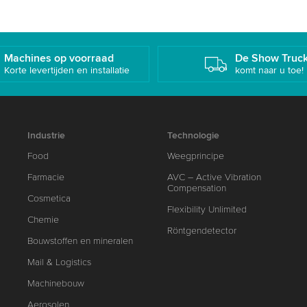
Machines op voorraad
De Show Truc
Korte levertijden en installatie
komt naar u toe!
Industrie
Technologie
Food
Weegprincipe
Farmacie
AVC – Active Vibration
Compensation
Cosmetica
Flexibility Unlimited
Chemie
Röntgendetector
Bouwstoffen en mineralen
Mail & Logistics
Machinebouw
Aerosolen