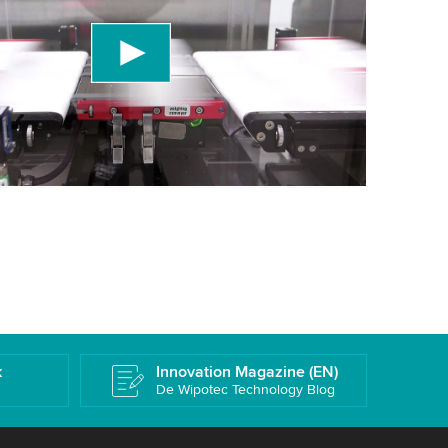
en een service van derden om videocontent in
die gegevens over uw activiteit kan verzamelen.
details te bekijken en de service te accepteren
deo te bekijken.
ren
Meer informatie
k
Innovation Magazine (EN)
De Wipotec Technology Blog