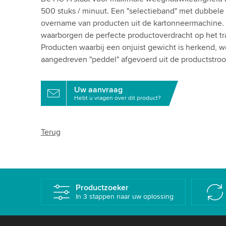
500 stuks / minuut. Een "selectieband" met dubbele g
overname van producten uit de kartonneermachine.
waarborgen de perfecte productoverdracht op het tr
Producten waarbij een onjuist gewicht is herkend, wo
aangedreven "peddel" afgevoerd uit de productstroo
Uw aanvraag
Hebt u vragen over dit product?
Terug
Productzoeker
In 3 stappen naar uw oplossing