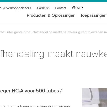
e- & verkooppartners
Carrière
Contact
NL
Producten & Oplossingen
Toepassingen
cht
Intelligente productafhandeling maakt nauwkeurig controlewegen mo
tafhandeling maakt nauwk
weger HC-A voor 500 tubes /
We hebbe
videodiens
ij dynamisch wegen bij een doorvoer van