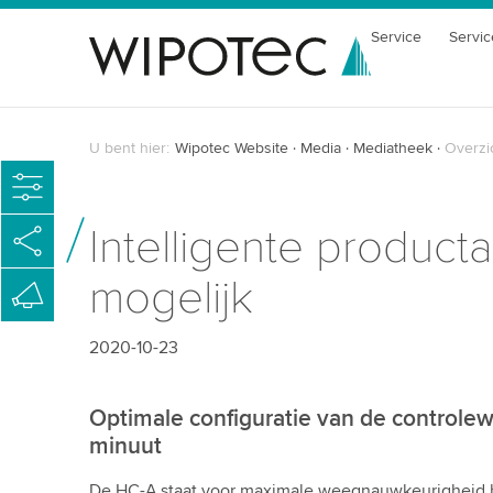
Service
Servic
U bent hier:
Wipotec Website
Media
Mediatheek
Overzi
Intelligente produc
mogelijk
2020-10-23
Optimale configuratie van de controle
minuut
De HC-A staat voor maximale weegnauwkeurigheid b