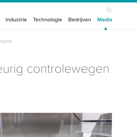
Industrie
Technologie
Bedrijven
Media
gelijk
eurig controlewegen
n uw toestemming nodig om de YouTube-
t te laden!