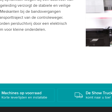
We gebruik
eleiding verzorgt de stabiele en veilige
te sluiten 
 Meskanten bij de bandovergangen
Gelieve de 
ansporttraject van de controleweger.
om deze vi
rden persluchtvrij door een elektrisch
m voor kleine onderdelen.
Accepte
Machines op voorraad
De Show Truc
Korte levertijden en installatie
komt naar u toe!