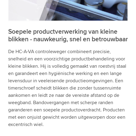
bekijken en de service te accepteren om deze
video te bekijken.
Accepteren
Meer informatie
Soepele productverwerking van kleine
blikken - nauwkeurig, snel en betrouwbaar
De HC-A-VA controleweger combineert precisie,
snelheid en een voorzichtige productbehandeling voor
kleine blikken. Hij is volledig gemaakt van roestvrij staal
en garandeert een hygiënische werking en een lange
levensduur in veeleisende productieomgevingen. Een
timerschroef scheidt blikken die zonder tussenruimte
aankomen en leidt ze naar de vereiste afstand op de
weegband. Bandovergangen met scherpe randen
garanderen een soepele productoverdracht. Producten
met een onjuist gewicht worden uitgeworpen door een
excentrisch wiel.