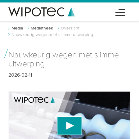
Media
Mediatheek
Overzicht
Nauwkeurig wegen met slimme uitwerping
Nauwkeurig wegen met slimme
uitwerping
2026-02-11
We hebben uw toestemming nodig om de
YouTube-videodienst te laden!
We gebruiken een service van derden om
videocontent in te sluiten die gegevens over uw
activiteit kan verzamelen. Gelieve de details te