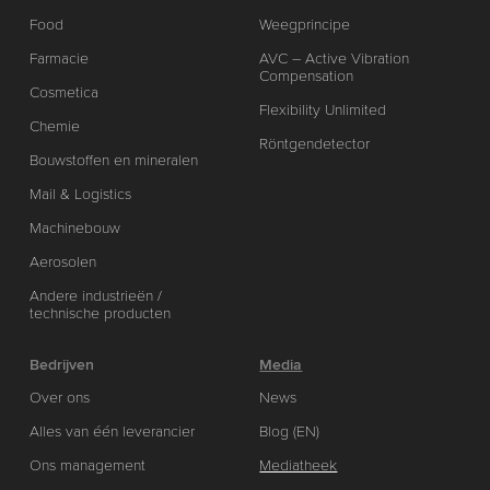
Food
Weegprincipe
Farmacie
AVC – Active Vibration
Compensation
Cosmetica
Flexibility Unlimited
Chemie
Röntgendetector
Bouwstoffen en mineralen
Mail & Logistics
Machinebouw
Aerosolen
Andere industrieën /
technische producten
Bedrijven
Media
Over ons
News
Alles van één leverancier
Blog (EN)
Ons management
Mediatheek