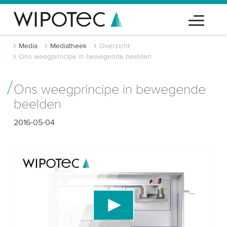
Media
Mediatheek
Overzicht
Ons weegprincipe in bewegende beelden
Ons weegprincipe in bewegende
beelden
2016-05-04
We hebben uw toestemming nodig om de
YouTube-videodienst te laden!
We gebruiken een service van derden om
videocontent in te sluiten die gegevens over uw
activiteit kan verzamelen. Gelieve de details te